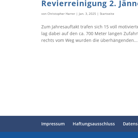
Revierreinigung 2. Jänn
von
Christopher Harrer
|
Jan. 3, 2025
|
Startseite
Zum Jahresauftakt trafen sich 15 voll motivie
lag dabei auf den ca. 700 Meter langen Zufahr
rechts vom Weg wurden die überhängenden...
Herzlichen Dank an unsere Spons
Impressum
Haftungsausschluss
Datens