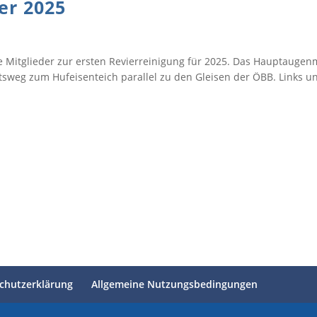
er 2025
rte Mitglieder zur ersten Revierreinigung für 2025. Das Hauptaugen
tsweg zum Hufeisenteich parallel zu den Gleisen der ÖBB. Links u
oren und Gönner und an Alle, die unsere Verans
chutzerklärung
Allgemeine Nutzungsbedingungen