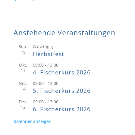
e
t
i
l
b
s
l
e
o
A
n
o
p
k
p
Anstehende Veranstaltungen
Sep.
Ganztägig
19
Herbstfest
Okt.
09:00
-
13:00
17
4. Fischerkurs 2026
Nov.
09:00
-
13:00
14
5. Fischerkurs 2026
Dez.
09:00
-
13:00
12
6. Fischerkurs 2026
Kalender anzeigen