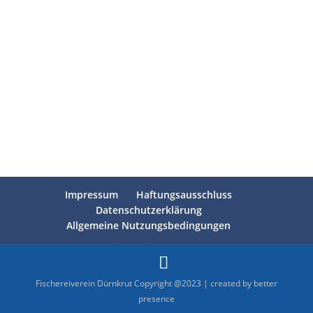
Herzlichen Dank an unsere Sponsoren
und Gönner und an Alle, die unsere
Veranstaltungen besuchen!
Impressum
Haftungsausschluss
Datenschutzerklärung
Allgemeine Nutzungsbedingungen
Fischereiverein Dürnkrut Copyright @2023 | created by better
presence