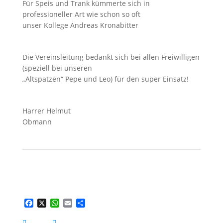
Für Speis und Trank kümmerte sich in
professioneller Art wie schon so oft
unser Kollege Andreas Kronabitter
Die Vereinsleitung bedankt sich bei allen Freiwilligen
(speziell bei unseren
„Altspatzen“ Pepe und Leo) für den super Einsatz!
Harrer Helmut
Obmann
F
X
W
E
T
a
h
m
e
c
a
a
i